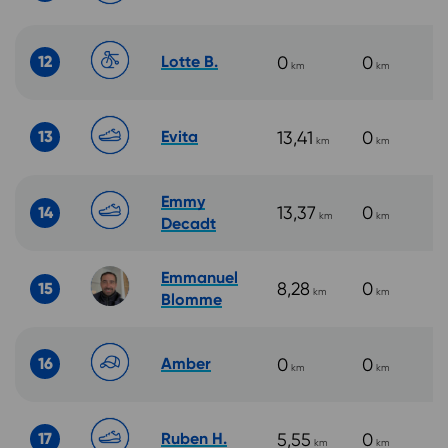
12
Lotte B.
0
0
km
km
13
Evita
13,41
0
km
km
Emmy
13,37
0
14
km
km
Decadt
Emmanuel
8,28
0
15
km
km
Blomme
16
Amber
0
0
km
km
17
Ruben H.
5,55
0
km
km