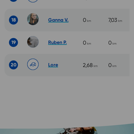
0
7,03
18
Ganna V.
km
km
19
Ruben P.
0
0
km
km
20
Lore
2,68
0
km
km