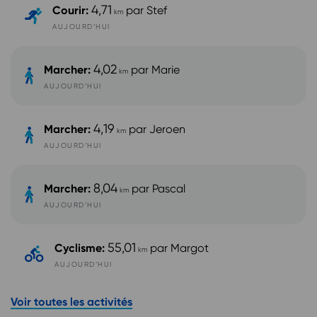
4,71
Courir
:
par
Stef
km
AUJOURD’HUI
4,02
Marcher
:
par
Marie
km
AUJOURD’HUI
4,19
Marcher
:
par
Jeroen
km
AUJOURD’HUI
8,04
Marcher
:
par
Pascal
km
AUJOURD’HUI
55,01
Cyclisme
:
par
Margot
km
AUJOURD’HUI
Voir toutes les activités