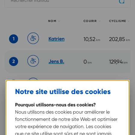
Soum
NOM
COURIR
CYCLISME
1
Katrien
10,52
202,85
km
km
2
Jens B.
0
129,94
km
km
3
Siebe G.
0
171,68
km
km
Notre site utilise des cookies
Margot
Pourquoi utilisons-nous des cookies?
0
155,56
4
km
km
VDB
Nous utilisons des cookies pour améliorer le
fonctionnement de notre site Web et optimiser
votre expérience de navigation. Les cookies
5
Peter H.
0
94,37
km
km
que ce site utilise sont sûrs et ne sont jamais