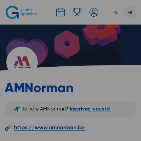
CHOOSE LANG
CURREN
NL
FR
AMNorman
Joindre
AMNorman
?
Inscrivez-vous ici
https://www.amnorman.be