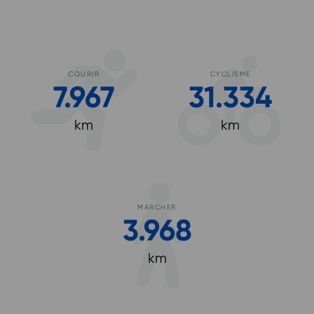
COURIR
CYCLISME
7.967
31.334
km
km
MARCHER
3.968
km