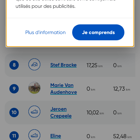
utilisés pour des publicités.
Thomas
27,04
32,85
6
km
km
Dhondt
Plus d'information
Je comprends
7
Pascal
0
0
km
km
8
Stef Bracke
17,25
0
km
km
Marie Van
0
12,73
9
km
km
Audenhove
Jeroen
10,02
0
10
km
km
Crepeele
11
Eline
0
52,48
km
km