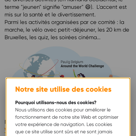
terme "jeunen" signifie "amuser" 😄). L'accent est
mis sur la santé et le divertissement.
Parmi les activités organisées par ce comité : la
marche, le vélo avec petit-déjeuner, les 20 km de
Bruxelles, les quiz, les soirées cinéma...
Notre site utilise des cookies
Pourquoi utilisons-nous des cookies?
Nous utilisons des cookies pour améliorer le
fonctionnement de notre site Web et optimiser
Mais l’activité phare, bien sûr, c’est le
Around The
votre expérience de navigation. Les cookies
World-challenge
au mois de mai, dont l’objectif
que ce site utilise sont sûrs et ne sont jamais