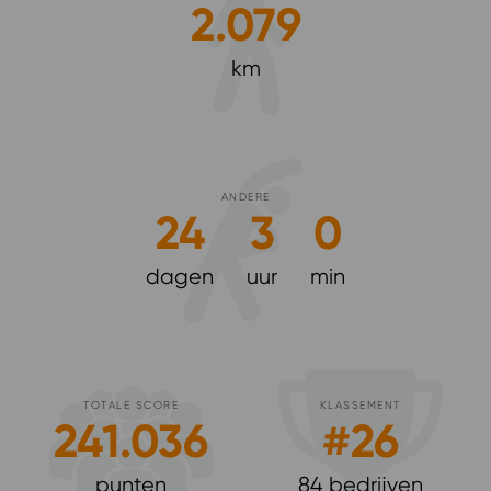
2.079
km
ANDERE
24
3
0
dagen
uur
min
TOTALE SCORE
KLASSEMENT
241.036
#
26
punten
84 bedrijven