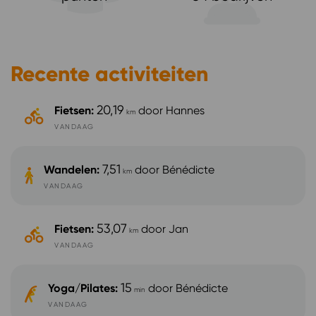
Recente activiteiten
20,19
Fietsen
:
door
Hannes
km
VANDAAG
7,51
Wandelen
:
door
Bénédicte
km
VANDAAG
53,07
Fietsen
:
door
Jan
km
VANDAAG
15
Yoga/Pilates
:
door
Bénédicte
min
VANDAAG