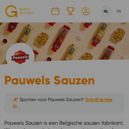
CHOOSE LANG
CURRENT LAN
NL
FR
Pauwels Sauzen
Sporten voor
Pauwels Sauzen
?
Schrijf je hier
in
Pauwels Sauzen is een Belgische sauzen fabrikant.