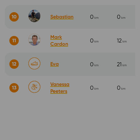
0
0
10
Sebastian
km
km
Mark
0
12
11
km
km
Cardon
12
Eva
0
21
km
km
Vanessa
0
0
13
km
km
Peeters