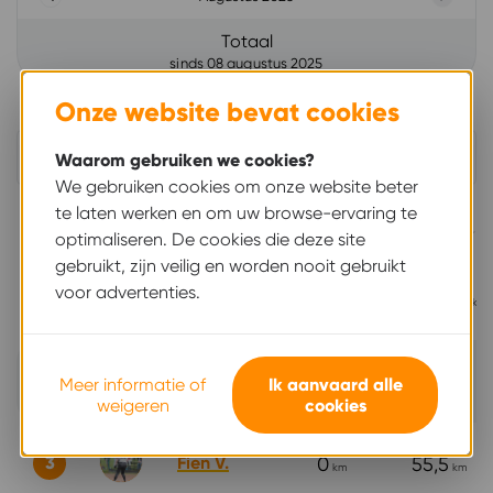
Vorige
Volgen
Totaal
sinds 08 augustus 2025
Onze website bevat cookies
Subm
Waarom gebruiken we cookies?
We gebruiken cookies om onze website beter
te laten werken en om uw browse-ervaring te
NAAM
LOPEN
FIETSEN
optimaliseren. De cookies die deze site
gebruikt, zijn veilig en worden nooit gebruikt
voor advertenties.
1
Hannes
0
280,52
km
km
2
Bénédicte G.
7,47
63,17
Meer informatie of
Ik aanvaard alle
km
km
weigeren
cookies
3
Fien V.
0
55,5
km
km