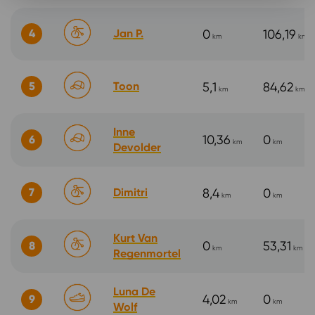
4
Jan P.
0
106,19
km
km
5
Toon
5,1
84,62
km
km
Inne
10,36
0
6
km
km
Devolder
7
Dimitri
8,4
0
km
km
Kurt Van
0
53,31
8
km
km
Regenmortel
Luna De
4,02
0
9
km
km
Wolf