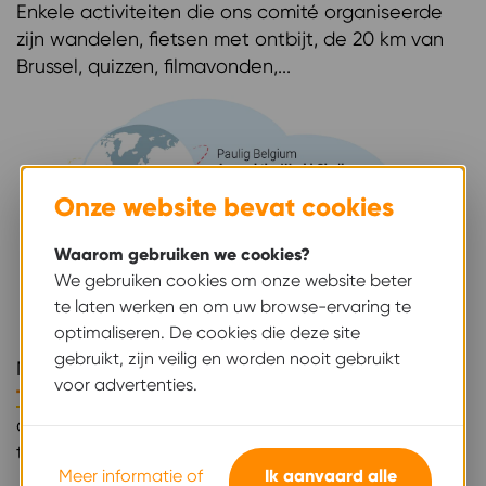
Enkele activiteiten die ons comité organiseerde
zijn wandelen, fietsen met ontbijt, de 20 km van
Brussel, quizzen, filmavonden,...
Onze website bevat cookies
Waarom gebruiken we cookies?
We gebruiken cookies om onze website beter
te laten werken en om uw browse-ervaring te
optimaliseren. De cookies die deze site
gebruikt, zijn veilig en worden nooit gebruikt
Maar het paradepaardje is uiteraard onze
Around
voor advertenties.
The World-challenge
in mei, waarbij we met z'n
allen 40.000 kilometer proberen verzamelen door
te sporten.
Meer informatie of
Ik aanvaard alle