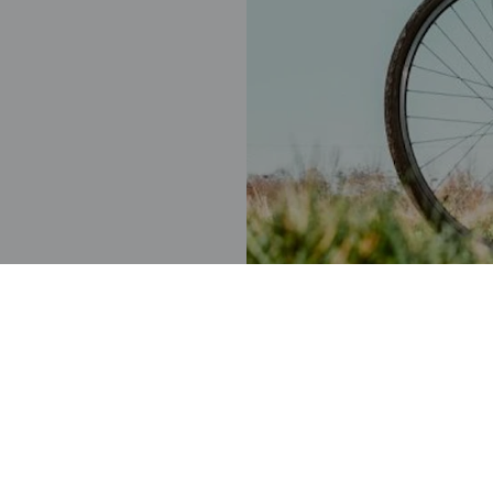
ewegen
Rikolto
Getuigenissen
FAQ