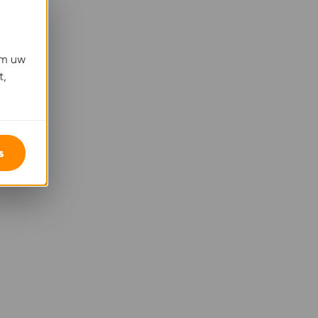
om uw
t,
s