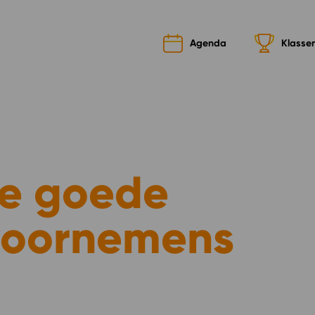
Agenda
Klasse
lie goede
 voornemens