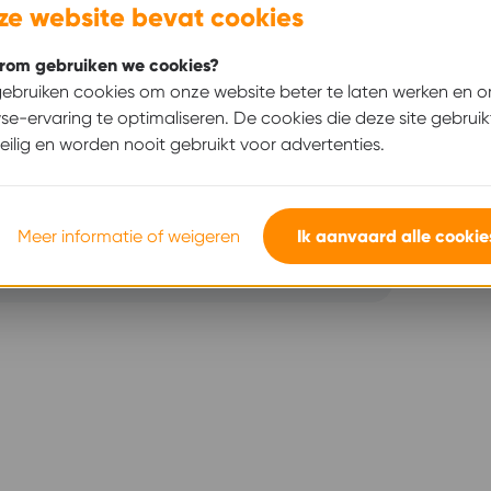
ze website bevat cookies
portieve voornemens
om gebruiken we cookies?
ebruiken cookies om onze website beter te laten werken en 
se-ervaring te optimaliseren. De cookies die deze site gebruik
veilig en worden nooit gebruikt voor advertenties.
t van je horen!
Meer informatie of weigeren
Ik aanvaard alle cookie