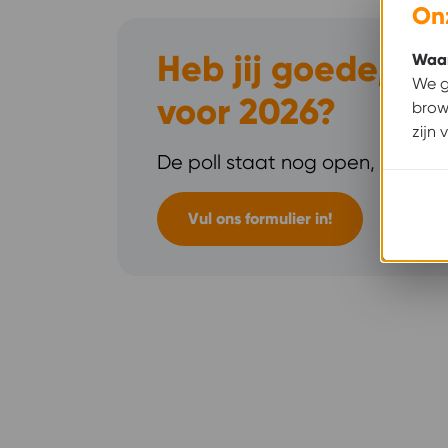
On
Heb jij goede, s
Waar
We g
voor 2026?
brow
zijn 
De poll staat nog open, dus laa
Vul ons formulier in!